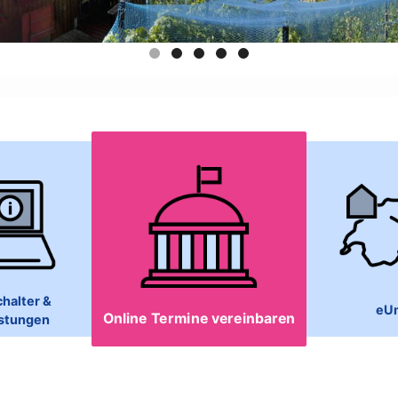
halter &
eU
Online Termine vereinbaren
istungen