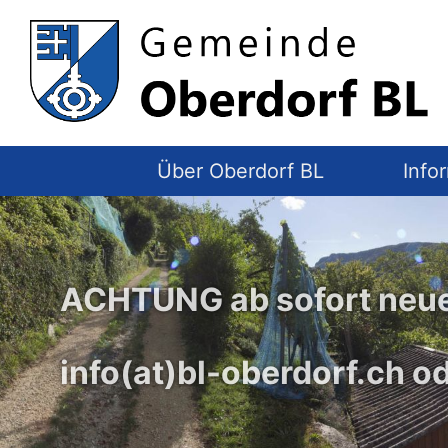
Top
Navigation
Über Oberdorf BL
Info
ACHTUNG ab sofort neue
info(at)bl-oberdorf.ch 