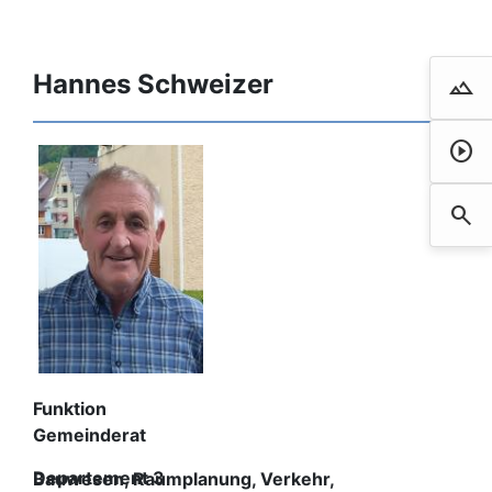
Hannes Schweizer
landscape
Droh
play_circle
Film 
search
Such
Funktion
Gemeinderat
Departement 3
Bauwesen, Raumplanung, Verkehr,