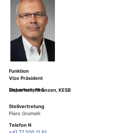
Funktion
Vize Präsident
Departement 5
Sicherheit, Finanzen, KESB
Stellvertretung
Piero Grumelli
Telefon N
+41 77 500 11 61