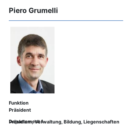
Piero Grumelli
Funktion
Präsident
Departement 1
Präsidium, Verwaltung, Bildung, Liegenschaften