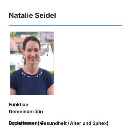
Natalie Seidel
Funktion
Gemeinderätin
Departement 4
Sozialwesen, Gesundheit (Alter und Spitex)