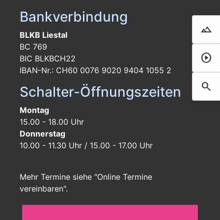
Bankverbindung
landscape
Droh
BLKB Liestal
BC 769
play_circle
Film 
BIC BLKBCH22
IBAN-Nr.: CH60 0076 9020 9404 1055 2
search
Such
Schalter-Öffnungszeiten
Montag
15.00 - 18.00 Uhr
Donnerstag
10.00 - 11.30 Uhr / 15.00 - 17.00 Uhr
Mehr Termine siehe "Online Termine
vereinbaren".