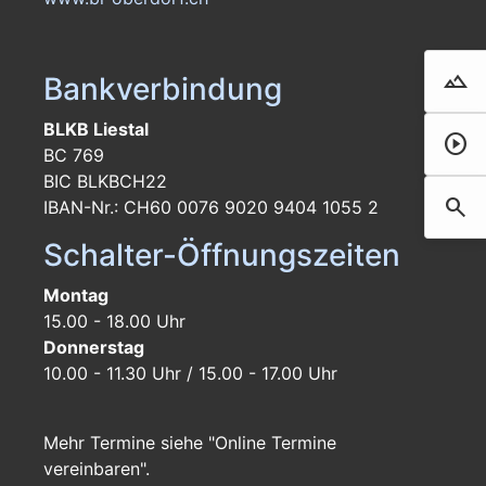
landscape
Bankverbindung
Droh
BLKB Liestal
play_circle
Film 
BC 769
BIC BLKBCH22
search
IBAN-Nr.: CH60 0076 9020 9404 1055 2
Such
Schalter-Öffnungszeiten
Montag
15.00 - 18.00 Uhr
Donnerstag
10.00 - 11.30 Uhr / 15.00 - 17.00 Uhr
Mehr Termine siehe "Online Termine
vereinbaren".