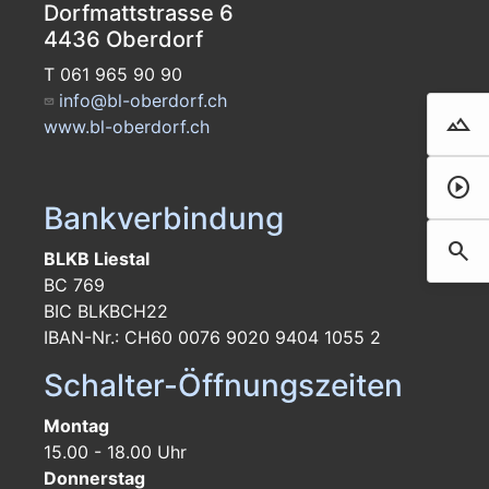
Dorfmattstrasse 6
4436 Oberdorf
T 061 965 90 90
info@bl-oberdorf.ch
landscape
Droh
www.bl-oberdorf.ch
play_circle
Film 
Bankverbindung
search
Such
BLKB Liestal
BC 769
BIC BLKBCH22
IBAN-Nr.: CH60 0076 9020 9404 1055 2
Schalter-Öffnungszeiten
Montag
15.00 - 18.00 Uhr
Donnerstag