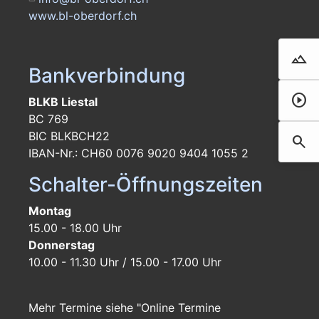
www.bl-oberdorf.ch
landscape
Droh
Bankverbindung
play_circle
Film 
BLKB Liestal
BC 769
BIC BLKBCH22
search
Such
IBAN-Nr.: CH60 0076 9020 9404 1055 2
Schalter-Öffnungszeiten
Montag
15.00 - 18.00 Uhr
Donnerstag
10.00 - 11.30 Uhr / 15.00 - 17.00 Uhr
Mehr Termine siehe "Online Termine