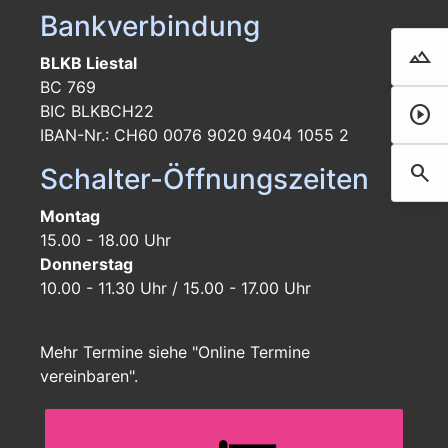
Bankverbindung
landscape
Droh
BLKB Liestal
BC 769
BIC BLKBCH22
play_circle
Film 
IBAN-Nr.: CH60 0076 9020 9404 1055 2
search
Schalter-Öffnungszeiten
Such
Montag
15.00 - 18.00 Uhr
Donnerstag
10.00 - 11.30 Uhr / 15.00 - 17.00 Uhr
Mehr Termine siehe "Online Termine
vereinbaren".