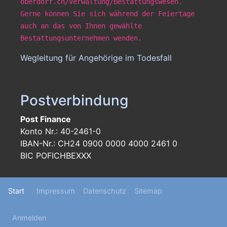
oberdorf.ch/Verwaltung/Bestattungswesen.
Gerne können Sie sich während der Feiertage
auch an das von Ihnen gewählte
Bestattungsunternehmen wenden.
Wegleitung für Angehörige im Todesfall
Postverbindung
Post Finance
Konto Nr.: 40-2461-0
IBAN-Nr.: CH24 0900 0000 4000 2461 0
BIC POFICHBEXXX
Footer
Start
Impressum
Datenschutz
Sitemap
menu
User
Anmelden
menu