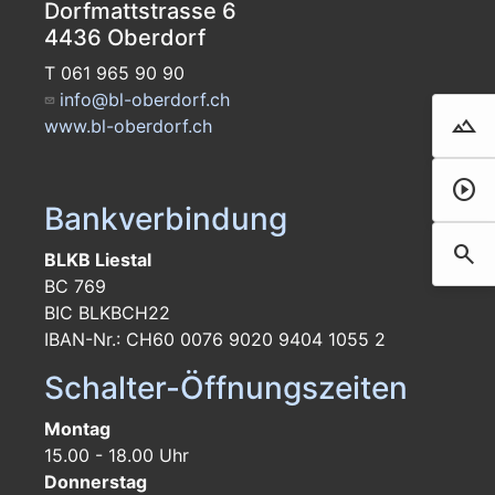
Dorfmattstrasse 6
4436 Oberdorf
T 061 965 90 90
info@bl-oberdorf.ch
landscape
www.bl-oberdorf.ch
Droh
play_circle
Film 
Bankverbindung
search
Such
BLKB Liestal
BC 769
BIC BLKBCH22
IBAN-Nr.: CH60 0076 9020 9404 1055 2
Schalter-Öffnungszeiten
Montag
15.00 - 18.00 Uhr
Donnerstag