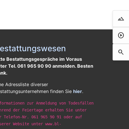
landscape
Droh
play_circle
Film 
estattungswesen
search
Such
tte Bestattungsgespräche im Voraus
ter Tel. 061 965 90 90 anmelden. Besten
nk.
ne Adressliste diverser
stattungsunternehmen finden Sie
hier
.
formationen zur Anmeldung von Todesfällen
hrend der Feiertage erhalten Sie unter
r Telefon-Nr. 061 965 90 91 oder auf
serer Website unter www.bl-