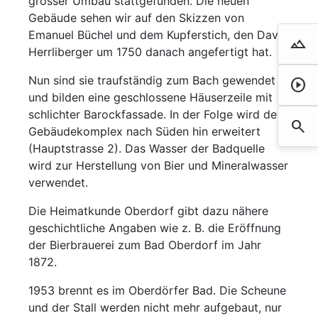
grosser Umbau stattgefunden. Die neuen
Gebäude sehen wir auf den Skizzen von
Emanuel Büchel und dem Kupferstich, den David
landscape
Droh
Herrliberger um 1750 danach angefertigt hat.
Nun sind sie traufständig zum Bach gewendet
play_circle
Film 
und bilden eine geschlossene Häuserzeile mit
schlichter Barockfassade. In der Folge wird der
search
Such
Gebäudekomplex nach Süden hin erweitert
(Hauptstrasse 2). Das Wasser der Badquelle
wird zur Herstellung von Bier und Mineralwasser
verwendet.
Die Heimatkunde Oberdorf gibt dazu nähere
geschichtliche Angaben wie z. B. die Eröffnung
der Bierbrauerei zum Bad Oberdorf im Jahr
1872.
1953 brennt es im Oberdörfer Bad. Die Scheune
und der Stall werden nicht mehr aufgebaut, nur